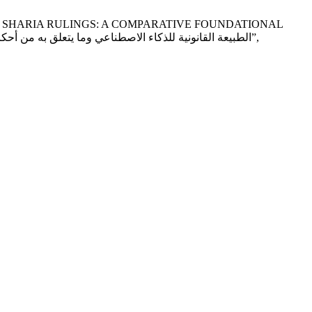
ELATED SHARIA RULINGS: A COMPARATIVE FOUNDATIONAL
STUDY IN EMIRATI LAW AND ISLAMIC JURISPRUDENCE: الطبيعة القانونية للذكاء الاصطناعي وما يتعلق به من أحكام شرعية: دراسة تأصيلية مقارنة في القانون الإماراتي والفقه الإسلامي”,